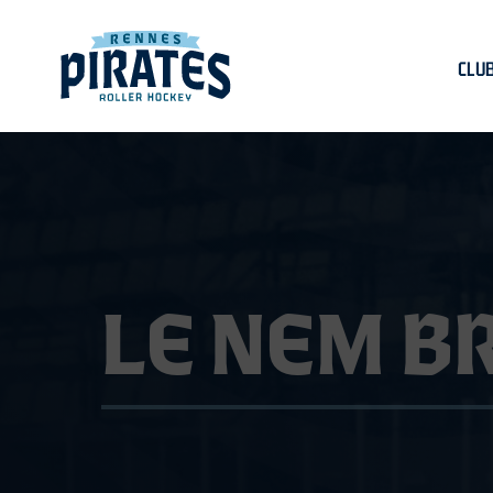
CLU
L
E
N
E
M
B