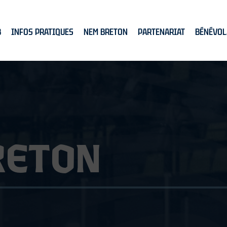
B
INFOS PRATIQUES
NEM BRETON
PARTENARIAT
BÉNÉVOL
R
E
T
O
N