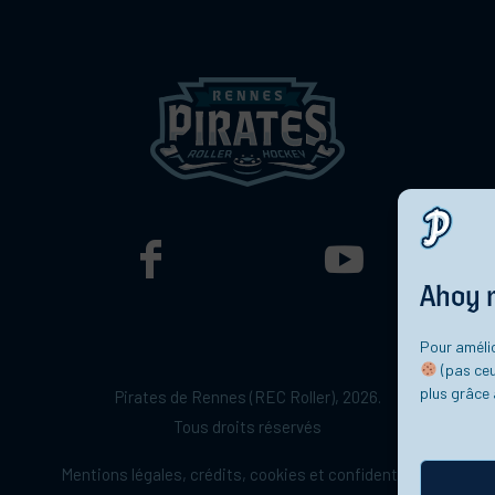
Ahoy 
Pour amélio
(pas ceu
plus grâce 
Pirates de Rennes (REC Roller), 2026.
Tous droits réservés
Mentions légales, crédits, cookies et confidentialité