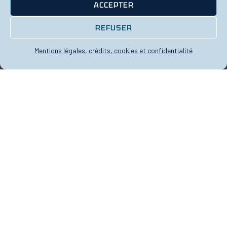
ACCEPTER
REFUSER
Mentions légales, crédits, cookies et confidentialité
Le gymnase
Notre port d’attache est le complexe
sportif Les Chalais.