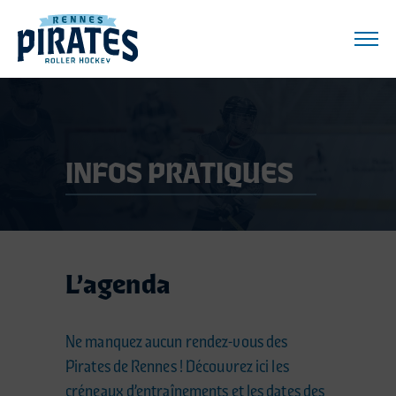
I
N
F
O
S
P
R
A
T
I
Q
U
E
S
L’agenda
Ne manquez aucun rendez-vous des
Pirates de Rennes ! Découvrez ici les
créneaux d’entraînements et les dates des